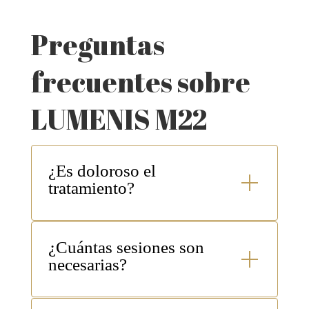
Preguntas
frecuentes sobre
LUMENIS M22
¿Es doloroso el
tratamiento?
El tratamiento es muy tolerable gracias al sistema
¿Cuántas sesiones son
de enfriamiento continuo
SapphireCool™
que
necesarias?
protege la piel y minimiza las molestias
.