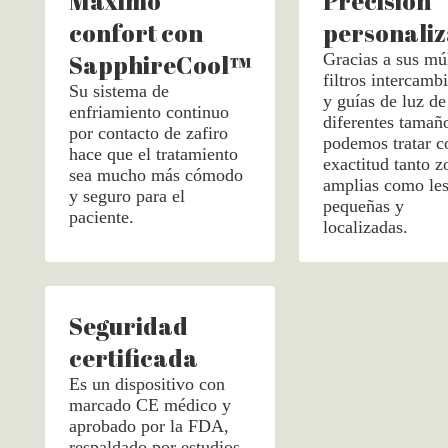
Máximo
Precisión
confort con
personali
SapphireCool™
Gracias a sus múl
filtros intercamb
Su sistema de
y guías de luz de
enfriamiento continuo
diferentes tamañ
por contacto de zafiro
podemos tratar c
hace que el tratamiento
exactitud tanto z
sea mucho más cómodo
amplias como les
y seguro para el
pequeñas y
paciente.
localizadas.
Seguridad
certificada
Es un dispositivo con
marcado CE médico y
aprobado por la FDA,
respaldado por estudios