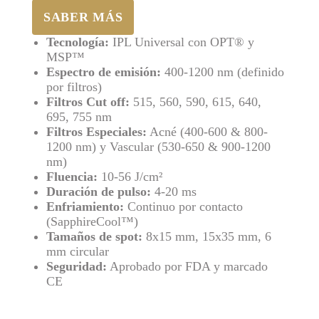
SABER MÁS
Tecnología:
IPL Universal con OPT® y
MSP™
Espectro de emisión:
400-1200 nm (definido
por filtros)
Filtros Cut off:
515, 560, 590, 615, 640,
695, 755 nm
Filtros Especiales:
Acné (400-600 & 800-
1200 nm) y Vascular (530-650 & 900-1200
nm)
Fluencia:
10-56 J/cm²
Duración de pulso:
4-20 ms
Enfriamiento:
Continuo por contacto
(SapphireCool™)
Tamaños de spot:
8x15 mm, 15x35 mm, 6
mm circular
Seguridad:
Aprobado por FDA y marcado
CE