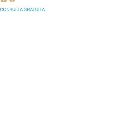
CONSULTA GRATUITA
Tratamiento
regenerativo
facial
autólogo
El
TRATAMIENTO REGENERATIVO