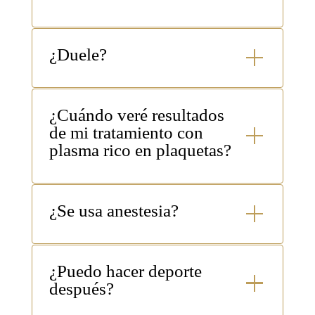
2-3 sesiones
¿Duele?
en Huelva
¿Cuándo veré resultados
de mi tratamiento con
plasma rico en plaquetas?
¿Se usa anestesia?
crema anestésica
¿Puedo hacer deporte
después?