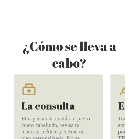
¿Cómo se lleva a
cabo?
La consulta
El t
El especialista evalúa tu piel o
Tras apli
cuero cabelludo, revisa tu
extrae sa
historial médico y define un
para obt
plan personalizado. No se
TRATA