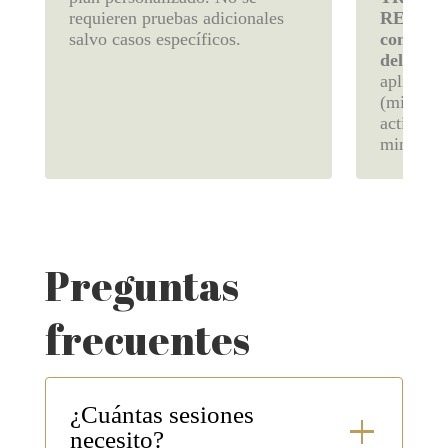
requieren pruebas adicionales
REGEN
salvo casos específicos.
con comp
del prop
aplica co
(micronee
activando
minutos.
Preguntas
frecuentes
¿Cuántas sesiones
necesito?