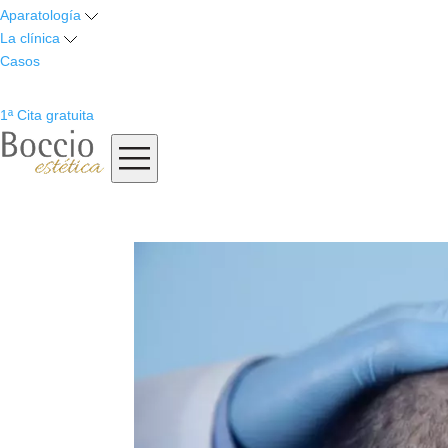
Aparatología
La clínica
Casos
1ª Cita gratuita