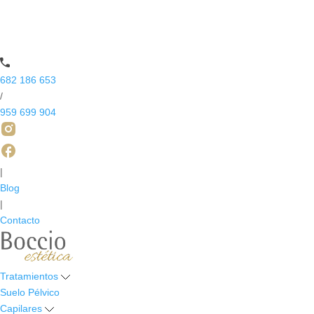
682 186 653
/
959 699 904
|
Blog
|
Contacto
Tratamientos
Suelo Pélvico
Capilares